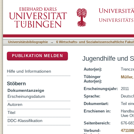
Jugendhilfe und Strafjustiz - Jugendgerichtshi
DSpace Repositorium (Manakin basiert)
Universitätsbibliographie
→
6 Wirtschafts- und Sozialwissenschaftliche Fakul
PUBLIKATION MELDEN
Jugendhilfe und St
Autor(en):
Trencz
Hilfe und Informationen
Tübinger
Müller,
Autor(en):
Stöbern
Erscheinungsjahr:
2011
Dokumentanzeige
Sprache:
Deutsc
Erscheinungsdatum
Dokumentart:
Teil ei
Autoren
Erschienen in:
Handbuc
Titel
Uwe Ott
DDC-Klassifikation
Seitenbereich:
676-68
Verbund-
471108