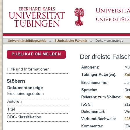
Der dreiste Falschparker : Examensklausur [Z
DSpace Repositorium (Manakin basiert)
Universitätsbibliographie
→
3 Juristische Fakultät
→
Dokumentanzeige
PUBLIKATION MELDEN
Der dreiste Falsc
Autor(en):
Mül
Hilfe und Informationen
Tübinger Autor(en):
Zai
Stöbern
Erschienen in:
Jur
Dokumentanzeige
Sprache:
De
Erscheinungsdatum
Referenz zum Volltext:
htt
Autoren
ISSN:
21
Titel
Dokumentart:
Wis
DDC-Klassifikation
Verbund-Nachweis:
42
Kommentar:
[El