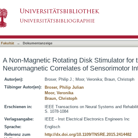
isk Stimulator for the Study of Neuromagnetic
asiert)
 Fakultät
→
Dokumentanzeige
A Non-Magnetic Rotating Disk Stimulator for 
Neuromagnetic Correlates of Sensorimotor In
Autor(en):
Broser, Philip J.
;
Moor, Veronika
;
Braun, Christoph
Tübinger Autor(en):
Broser, Philip Julian
Moor, Veronika
Braun, Christoph
Erschienen in:
IEEE Transactions on Neural Systems and Rehabilita
S. 1078-1084
Verlagsangabe:
IEEE - Inst Electrical Electronics Engineers Inc
Sprache:
Englisch
Referenz zum
http://dx.doi.org/10.1109/TNSRE.2015.2414482