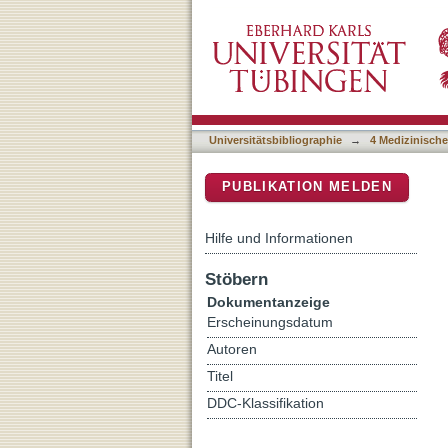
A Non-Magnetic Rotating D
DSpace Repositorium (Manakin b
Sensorimotor Interaction
Universitätsbibliographie
→
4 Medizinische
PUBLIKATION MELDEN
Hilfe und Informationen
Stöbern
Dokumentanzeige
Erscheinungsdatum
Autoren
Titel
DDC-Klassifikation