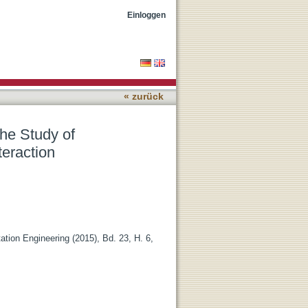
 Correlates of
Einloggen
« zurück
the Study of
teraction
tion Engineering (2015), Bd. 23, H. 6,