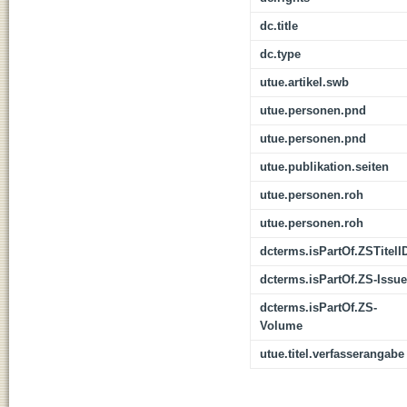
dc.title
dc.type
utue.artikel.swb
utue.personen.pnd
utue.personen.pnd
utue.publikation.seiten
utue.personen.roh
utue.personen.roh
dcterms.isPartOf.ZSTitelI
dcterms.isPartOf.ZS-Issue
dcterms.isPartOf.ZS-
Volume
utue.titel.verfasserangabe