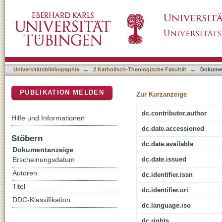
Zum Weg der Theologischen Quartalschrift
DSpace Repositorium (Manakin basiert)
Universitätsbibliographie
→
2 Katholisch-Theologische Fakultät
→
Dokume
PUBLIKATION MELDEN
Zur Kurzanzeige
dc.contributor.author
Hilfe und Informationen
dc.date.accessioned
Stöbern
dc.date.available
Dokumentanzeige
dc.date.issued
Erscheinungsdatum
Autoren
dc.identifier.issn
Titel
dc.identifier.uri
DDC-Klassifikation
dc.language.iso
dc.rights