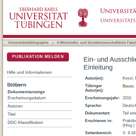
Ein- und Ausschließungspraktiken in der Sozia
DSpace Repositorium (Manakin basiert)
Universitätsbibliographie
→
6 Wirtschafts- und Sozialwissenschaftliche Fakul
PUBLIKATION MELDEN
Ein- und Ausschli
Einleitung
Hilfe und Informationen
Autor(en):
Kessl, 
Stöbern
Tübinger
Bauer, 
Autor(en):
Dokumentanzeige
Erscheinungsdatum
Erscheinungsjahr:
2015
Sprache:
Deutsc
Autoren
Dokumentart:
Teil ei
Titel
Erschienen in:
Praktik
DDC-Klassifikation
(Hrsg.)
Seitenbereich:
S. 9-18