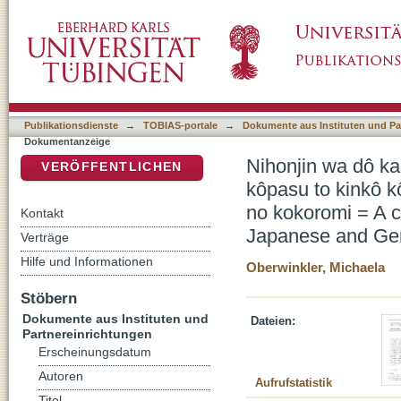
Nihonjin wa dô kanashimu ka – nichidoku no 
DSpace Repositorium (Manakin basiert)
mochiita „kanjô“ no gengo hyôgen hikaku no 
expression - Japanese and German Web foru
Publikationsdienste
→
TOBIAS-portale
→
Dokumente aus Instituten und Pa
Dokumentanzeige
Nihonjin wa dô ka
VERÖFFENTLICHEN
kôpasu to kinkô 
no kokoromi = A c
Kontakt
Japanese and Ger
Verträge
Hilfe und Informationen
Oberwinkler, Michaela
Stöbern
Dokumente aus Instituten und
Dateien:
Partnereinrichtungen
Erscheinungsdatum
Autoren
Aufrufstatistik
Titel