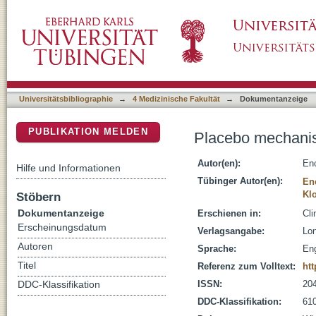
Placebo mechanisms for drug dose reduction 
DSpace Repositorium (Manakin basiert)
Universitätsbibliographie
→
4 Medizinische Fakultät
→
Dokumentanzeige
PUBLIKATION MELDEN
Placebo mechanism
Autor(en):
En
Hilfe und Informationen
Tübinger Autor(en):
En
Klo
Stöbern
Dokumentanzeige
Erschienen in:
Cli
Erscheinungsdatum
Verlagsangabe:
Lon
Autoren
Sprache:
Eng
Titel
Referenz zum Volltext:
htt
ISSN:
20
DDC-Klassifikation
DDC-Klassifikation:
610