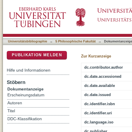
'Abdalhaiy Binnis , Al-Yahud al-magariba fi 
DSpace Repositorium (Manakin basiert)
Universitätsbibliographie
→
5 Philosophische Fakultät
→
Dokumentanzeig
PUBLIKATION MELDEN
Zur Kurzanzeige
dc.contributor.author
Hilfe und Informationen
dc.date.accessioned
Stöbern
dc.date.available
Dokumentanzeige
dc.date.issued
Erscheinungsdatum
Autoren
dc.identifier.isbn
Titel
dc.identifier.uri
DDC-Klassifikation
dc.language.iso
dc.publisher