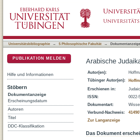
Arabische Judaika : eine Zwischenbilanz
DSpace Repositorium (Manakin basiert)
Universitätsbibliographie
→
5 Philosophische Fakultät
→
Dokumentanzeig
PUBLIKATION MELDEN
Arabische Judaika
Autor(en):
Hoffm
Hilfe und Informationen
Tübinger Autor(en):
Hoffm
Stöbern
Erschienen in:
Judaic
Dokumentanzeige
ISSN:
0022-
Erscheinungsdatum
Dokumentart:
Wissen
Autoren
Verbund-Nachweis:
41490
Titel
Zur Langanzeige
DDC-Klassifikation
Das Dokument erschein