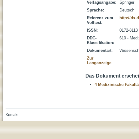
Verlagsangabe:
Springer
Sprache:
Deutsch
Referenz zum
http://dx.
Volltext:
ISSN:
0172-8113
DDC-
610 - Medi
Klassifikation:
Dokumentart:
Wissenscha
Zur
Langanzeige
Das Dokument erschein
4 Medizinische Fakultä
Kontakt