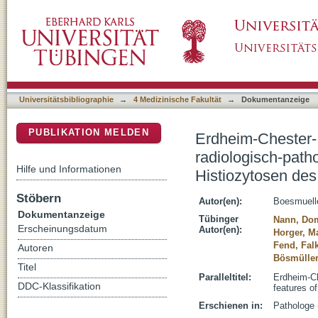
Erdheim-Chester- und Rosai-Dorfman-Erkrank
DSpace Repositorium (Manakin basiert)
von Non-Langerhans-Zell-Histiozytosen des
Universitätsbibliographie
→
4 Medizinische Fakultät
→
Dokumentanzeige
PUBLIKATION MELDEN
Erdheim-Chester-
radiologisch-path
Hilfe und Informationen
Histiozytosen de
Stöbern
Autor(en):
Boesmuelle
Dokumentanzeige
Tübinger
Nann, Do
Erscheinungsdatum
Autor(en):
Horger, M
Fend, Fal
Autoren
Bösmüller
Titel
Paralleltitel:
Erdheim-Ch
DDC-Klassifikation
features of
Erschienen in:
Pathologe 