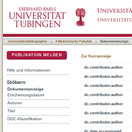
Nuclear EGFR renders cells radio-resistant 
DSpace Repositorium (Manakin basiert)
switch to increase lactate production
Universitätsbibliographie
→
4 Medizinische Fakultät
→
Dokumentanzeige
PUBLIKATION MELDEN
Zur Kurzanzeige
dc.contributor.author
Hilfe und Informationen
dc.contributor.author
Stöbern
dc.contributor.author
Dokumentanzeige
dc.contributor.author
Erscheinungsdatum
Autoren
dc.contributor.author
Titel
dc.contributor.author
DDC-Klassifikation
dc.contributor.author
dc.date.accessioned