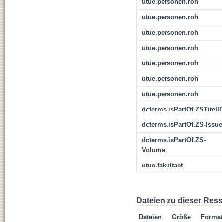
utue.personen.roh
utue.personen.roh
utue.personen.roh
utue.personen.roh
utue.personen.roh
utue.personen.roh
utue.personen.roh
dcterms.isPartOf.ZSTitelI
dcterms.isPartOf.ZS-Issue
dcterms.isPartOf.ZS-
Volume
utue.fakultaet
Dateien zu dieser Res
Dateien
Größe
Forma