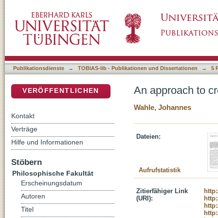
An approach to cross-concept cognacy identi
DSpace Repositorium (Manakin basiert)
Publikationsdienste
→
TOBIAS-lib - Publikationen und Dissertationen
→
5 
An approach to cr
VERÖFFENTLICHEN
Wahle, Johannes
Kontakt
Verträge
Dateien:
Hilfe und Informationen
Stöbern
Aufrufstatistik
Philosophische Fakultät
Erscheinungsdatum
Zitierfähiger Link
http
Autoren
(URI):
http
http
Titel
http