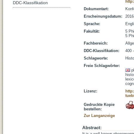
http
DDC-Klassifikation
Dokumentart:
Konf
Erscheinungsdatum:
2016
Sprache:
Engl
Fakultät:
5 Ph
5 Ph
Fachbereich:
Allg
DDC-Klassifikation:
400 -
Schlagworte:
Hist
Freie Schlagwörter:
p
histo
lexic
cogna
Lizenz:
http
tueb
Gedruckte Kopie
bestellen:
Zur Langanzeige
Abstract:
It is a well known phenomenon 