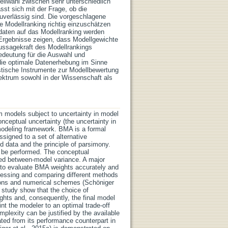
ellwahl zwischen sehr unterschiedlich
sst sich mit der Frage, ob die
uverlässig sind. Die vorgeschlagene
de Modellranking richtig einzuschätzen
sdaten auf das Modellranking werden
 Ergebnisse zeigen, dass Modellgewichte
Aussagekraft des Modellrankings
edeutung für die Auswahl und
 die optimale Datenerhebung im Sinne
stische Instrumente zur Modellbewertung
ektrum sowohl in der Wissenschaft als
m models subject to uncertainty in model
onceptual uncertainty (the uncertainty in
modeling framework. BMA is a formal
ssigned to a set of alternative
d data and the principle of parsimony.
n be performed. The conceptual
lled between-model variance. A major
e to evaluate BMA weights accurately and
assessing and comparing different methods
ions and numerical schemes (Schöniger
e study show that the choice of
ghts and, consequently, the final model
nt the modeler to an optimal trade-off
lexity can be justified by the available
ated from its performance counterpart in