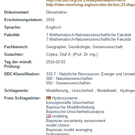
http://dx.doi.org/10.15496/publikation-9870
http://nbn-resolving.org/urn:nbn:de:bsz:21-dsp
Dokumentart:
Dissertation
Erscheinungsdatum:
2016
Sprache:
Englisch
Fakultät:
7 Mathematisch-Naturwissenschaftliche Fakultät
7 Mathematisch-Naturwissenschaftliche Fakultät
Fachbereich:
Geographie, Geoökologie, Geowissenschaft
Gutachter:
Cirpka, Olaf A. (Prof. Dr.-Ing.)
Tag der mündl.
2016-02-03
Prüfung:
DDC-Klassifikation:
333.7 - Natürliche Ressourcen, Energie und Umwel
500 - Naturwissenschaften
550 - Geowissenschaften
Schlagworte:
Modellierung , Unsicherheit , Modellwahl , Hydroge
Freie Schlagwörter:
Hydrosysteme
konzeptionelle Unsicherheit
Bayessche Modellmittelung
Bayessche Unsicherheitsanalyse
modeling
Bayesian uncertainty assessment
model choice
Bayesian model averaging
hydrogeology