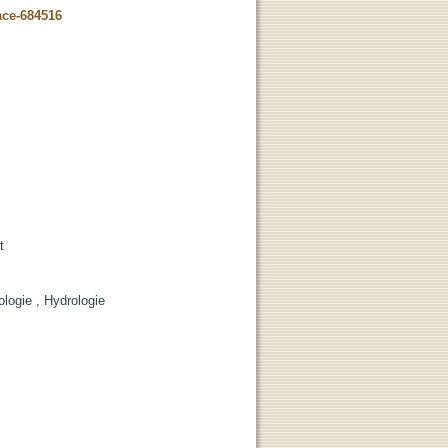
ace-684516
t
ologie , Hydrologie