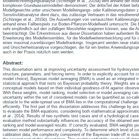
Modellrechtfertigungsanalyse (Schöniger et al., 2015a) wird anhand der Mod
komplexen Grundwassermodellen demonstriert. Der dritteTeil der Arbeit befa
Modellgewichte unter unsicheren Modelleingangs- oder Kalibrierungsdaten z
Sensitivitätsanalyse dient dazu, das zulässige Vertrauen in das resultieren
(Schöniger et al., 2015b). Die Auswirkungen von verrauschten Kalibrierung
anhand eines Fallbeispiels zur Boden-Pflanzen-Modellwahl untersucht. Die
sehr empfindlich auf den zufälligen Messfehler reagieren können, was die 
beeinträchtigt. Die Erkenntnisse aus dieser Dissertation haben außerdem B
Erweiterung des Modellensembles, für die Modellweiterentwicklung und für
eines maximal zuverlässigen Modellrankings. Insgesamt werden neue stati
und Unsicherheitsanalyse vorgeschlagen, die für ein breites Anwendungssp
auch in der Praxis nützlich sein werden.
Abstract:
This dissertation aims at improving uncertainty assessment for hydrosyste
structure, parameters, and forcing terms. In order to explicitly account for c
model choice), Bayesian model averaging (BMA) is used as an integrated 
statistical approach that rests on Bayesian probability theory. Weights are a
conceptual models based on their individual goodness-of-fit against observe
With these weights, model ranking, model selection or model averaging ca
uncertainty within the set of considered models can be quantified as so-ca
obstacle to the wide-spread use of BMA lies in the computational challeng
efficiently. The first part of this dissertation addresses this challenge by 
to evaluate the BMA equations, considering both mathematical approximat
et al., 2014). Results of two synthetic test cases and of a hydrological cas
evaluation method substantially influences the accuracy of the obtained wei
ranking and model-averaged results. If correctly evaluated, BMA weights poi
between model performance and complexity. To determine which level of comp
calibration data, the complexity component of the Bayesian trade-off is isol