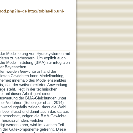
t_pod.php?la=de
http://tobias-lib.uni-
i der Modellierung von Hydrosystemen mit
daten zu verbessern. Um explizit auch
che Modellmittelung (BMA) zur integralen
 der Bayesschen
ellen werden Gewichte anhand der
 diesen Gewichten kann Modellranking,
cherheit innerhalb des Modellensembles
nis, das der weitverbreiteten Anwendung
e steht, liegt in der technischen
 Teil dieser Arbeit geht diese
Auswertung der BMA-Gleichungen unter
 Verfahren (Schöniger et al., 2014).
 Anwendungsfalls zeigen, dass die Wahl
h beeinflusst und damit auch das daraus
ekt berechnet, zeigen die BMA-Gewichte
 herauszufinden, welcher
igt werden kann, wird im zweiten Teil
 der Gütekomponente getrennt. Diese