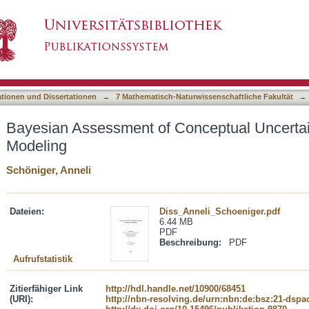
onceptual Uncertainty in Hydrosystem Model
asiert)
ationen und Dissertationen
→
7 Mathematisch-Naturwissenschaftliche Fakultät
→
Bayesian Assessment of Conceptual Uncertai
Modeling
Schöniger, Anneli
Dateien:
Diss_Anneli_Schoeniger.pdf
6.44 MB
PDF
Beschreibung:
PDF
Aufrufstatistik
Zitierfähiger Link
http://hdl.handle.net/10900/68451
(URI):
http://nbn-resolving.de/urn:nbn:de:bsz:21-dspa