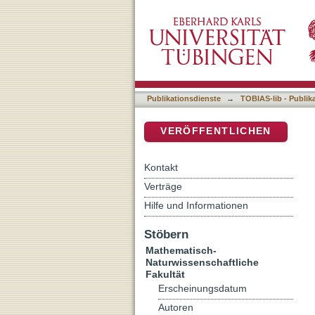
Bayesian Assessment of C
DSpace Repositorium (Manakin b
Publikationsdienste
→
TOBIAS-lib - Publik
VERÖFFENTLICHEN
Kontakt
Verträge
Hilfe und Informationen
Stöbern
Mathematisch-
Naturwissenschaftliche
Fakultät
Erscheinungsdatum
Autoren