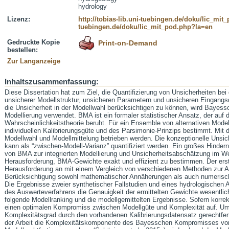
hydrology
Lizenz:
http://tobias-lib.uni-tuebingen.de/doku/lic_mi
tuebingen.de/doku/lic_mit_pod.php?la=en
Gedruckte Kopie
Print-on-Demand
bestellen:
Zur Langanzeige
Inhaltszusammenfassung:
Diese Dissertation hat zum Ziel, die Quantifizierung von Unsicherheiten be
unsicherer Modellstruktur, unsicheren Parametern und unsicheren Eingangs
die Unsicherheit in der Modellwahl berücksichtigen zu können, wird Bayess
Modellierung verwendet. BMA ist ein formaler statistischer Ansatz, der auf
Wahrscheinlichkeitstheorie beruht. Für ein Ensemble von alternativen Mod
individuellen Kalibrierungsgüte und des Parsimonie-Prinzips bestimmt. Mit
Modellwahl und Modellmittelung betrieben werden. Die konzeptionelle Unsi
kann als “zwischen-Modell-Varianz” quantifiziert werden. Ein großes Hinder
von BMA zur integrierten Modellierung und Unsicherheitsabschätzung im Weg
Herausforderung, BMA-Gewichte exakt und effizient zu bestimmen. Der erste
Herausforderung an mit einem Vergleich von verschiedenen Methoden zur 
Berücksichtigung sowohl mathematischer Annäherungen als auch numerischer
Die Ergebnisse zweier synthetischer Fallstudien und eines hydrologischen
des Auswerteverfahrens die Genauigkeit der ermittelten Gewichte wesentlic
folgende Modellranking und die modellgemittelten Ergebnisse. Sofern korr
einen optimalen Kompromiss zwischen Modellgüte und Komplexität auf. Um
Komplexitätsgrad durch den vorhandenen Kalibrierungsdatensatz gerechtfert
der Arbeit die Komplexitätskomponente des Bayesschen Kompromisses von