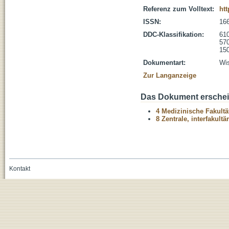
Referenz zum Volltext:
htt
ISSN:
16
DDC-Klassifikation:
610
570
150
Dokumentart:
Wis
Zur Langanzeige
Das Dokument erschein
4 Medizinische Fakultä
8 Zentrale, interfakult
Kontakt