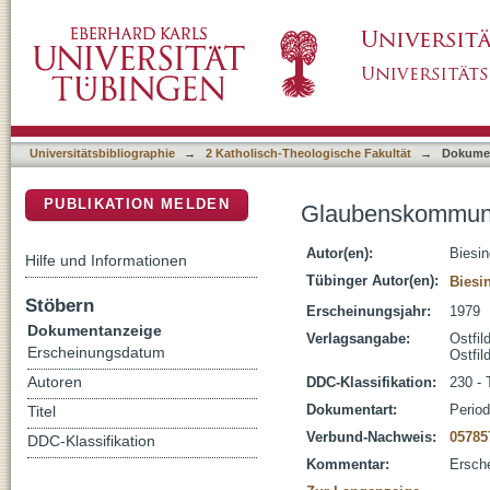
Glaubenskommunikation Reihe Zeitzeichen
DSpace Repositorium (Manakin basiert)
Universitätsbibliographie
→
2 Katholisch-Theologische Fakultät
→
Dokume
PUBLIKATION MELDEN
Glaubenskommunik
Autor(en):
Biesin
Hilfe und Informationen
Tübinger Autor(en):
Biesin
Stöbern
Erscheinungsjahr:
1979
Dokumentanzeige
Verlagsangabe:
Ostfil
Erscheinungsdatum
Ostfil
Autoren
DDC-Klassifikation:
230 - 
Dokumentart:
Perio
Titel
Verbund-Nachweis:
05785
DDC-Klassifikation
Kommentar:
Ersche