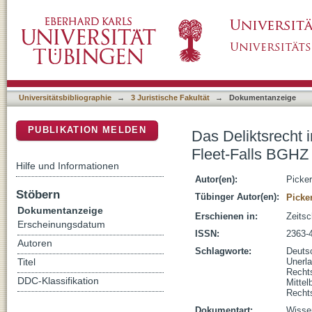
Das Deliktsrecht im Zivilrechtssystem : eine
DSpace Repositorium (Manakin basiert)
Universitätsbibliographie
→
3 Juristische Fakultät
→
Dokumentanzeige
PUBLIKATION MELDEN
Das Deliktsrecht 
Fleet-Falls BGHZ
Hilfe und Informationen
Autor(en):
Picker
Stöbern
Tübinger Autor(en):
Picke
Dokumentanzeige
Erschienen in:
Zeitsc
Erscheinungsdatum
ISSN:
2363-
Autoren
Schlagworte:
Deuts
Unerl
Titel
Recht
DDC-Klassifikation
Mittel
Recht
Dokumentart:
Wissen