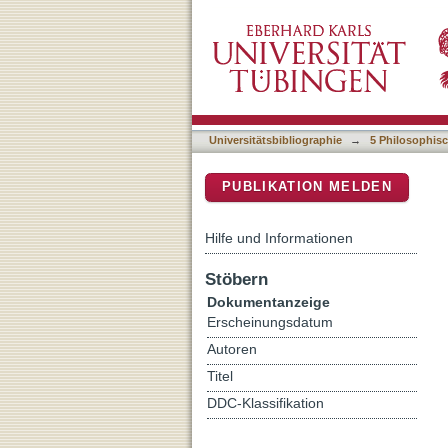
Adinatha, der verborgene
DSpace Repositorium (Manakin b
Universitätsbibliographie
→
5 Philosophisc
PUBLIKATION MELDEN
Hilfe und Informationen
Stöbern
Dokumentanzeige
Erscheinungsdatum
Autoren
Titel
DDC-Klassifikation