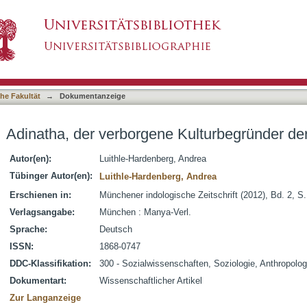
 Kulturbegründer der Jaina-Gemeinschaft
asiert)
he Fakultät
→
Dokumentanzeige
Adinatha, der verborgene Kulturbegründer de
Autor(en):
Luithle-Hardenberg, Andrea
Tübinger Autor(en):
Luithle-Hardenberg, Andrea
Erschienen in:
Münchener indologische Zeitschrift (2012), Bd. 2, S
Verlagsangabe:
München : Manya-Verl.
Sprache:
Deutsch
ISSN:
1868-0747
DDC-Klassifikation:
300 - Sozialwissenschaften, Soziologie, Anthropolog
Dokumentart:
Wissenschaftlicher Artikel
Zur Langanzeige