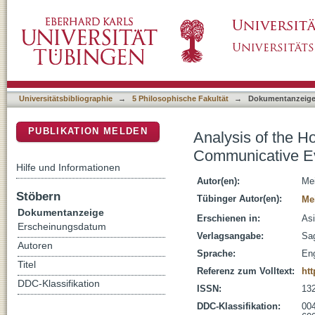
Analysis of the Holocaust Cartoon Competit
DSpace Repositorium (Manakin basiert)
Universitätsbibliographie
→
5 Philosophische Fakultät
→
Dokumentanzeig
PUBLIKATION MELDEN
Analysis of the H
Communicative E
Hilfe und Informationen
Autor(en):
Me
Stöbern
Tübinger Autor(en):
Me
Dokumentanzeige
Erschienen in:
Asi
Erscheinungsdatum
Verlagsangabe:
Sag
Autoren
Sprache:
Eng
Titel
Referenz zum Volltext:
ht
DDC-Klassifikation
ISSN:
13
DDC-Klassifikation:
004