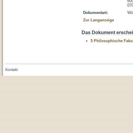
600
070
Dokumentart:
Wis
Zur Langanzeige
Das Dokument erschein
5 Philosophische Fakul
Kontakt