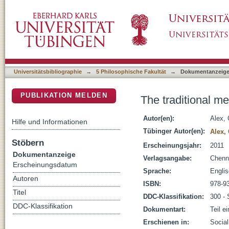
The traditional medicine of the Vaagri
DSpace Repositorium (Manakin basiert)
Universitätsbibliographie
→
5 Philosophische Fakultät
→
Dokumentanzeig
PUBLIKATION MELDEN
The traditional me
Autor(en):
Alex, 
Hilfe und Informationen
Tübinger Autor(en):
Alex,
Stöbern
Erscheinungsjahr:
2011
Dokumentanzeige
Verlagsangabe:
Chenna
Erscheinungsdatum
Sprache:
Engli
Autoren
ISBN:
978-9
Titel
DDC-Klassifikation:
300 - 
DDC-Klassifikation
Dokumentart:
Teil e
Erschienen in:
Social