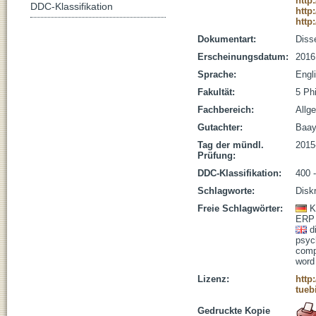
http
DDC-Klassifikation
http
http
Dokumentart:
Disse
Erscheinungsdatum:
2016
Sprache:
Engl
Fakultät:
5 Ph
Fachbereich:
Allg
Gutachter:
Baaye
Tag der mündl.
2015
Prüfung:
DDC-Klassifikation:
400 -
Schlagworte:
Diskr
Freie Schlagwörter:
K
ERP
d
psyc
com
word
Lizenz:
http
tueb
Gedruckte Kopie