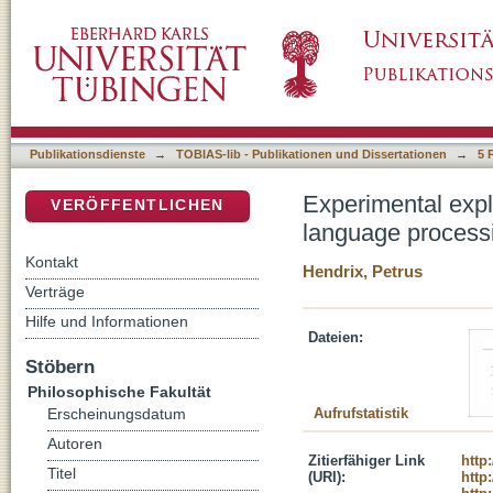
Experimental explorations of a discriminatio
DSpace Repositorium (Manakin basiert)
Publikationsdienste
→
TOBIAS-lib - Publikationen und Dissertationen
→
5 
Experimental explo
VERÖFFENTLICHEN
language process
Kontakt
Hendrix, Petrus
Verträge
Hilfe und Informationen
Dateien:
Stöbern
Philosophische Fakultät
Aufrufstatistik
Erscheinungsdatum
Autoren
Zitierfähiger Link
http
Titel
(URI):
http