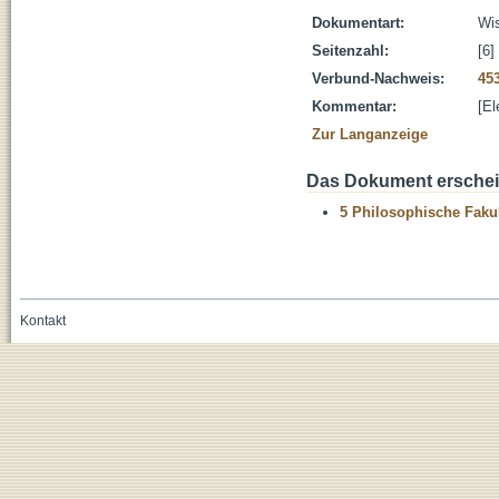
Dokumentart:
Wis
Seitenzahl:
[6]
Verbund-Nachweis:
45
Kommentar:
[El
Zur Langanzeige
Das Dokument erschein
5 Philosophische Fakul
Kontakt