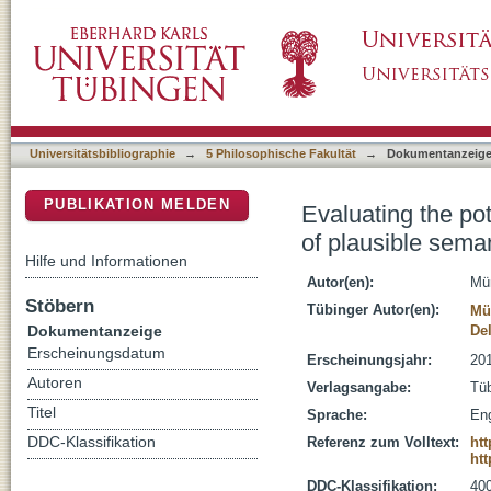
Evaluating the potential of a large-scale pol
DSpace Repositorium (Manakin basiert)
Universitätsbibliographie
→
5 Philosophische Fakultät
→
Dokumentanzeig
PUBLIKATION MELDEN
Evaluating the po
of plausible seman
Hilfe und Informationen
Autor(en):
Mün
Stöbern
Tübinger Autor(en):
Mü
Dokumentanzeige
De
Erscheinungsdatum
Erscheinungsjahr:
20
Autoren
Verlagsangabe:
Tüb
Titel
Sprache:
Eng
DDC-Klassifikation
Referenz zum Volltext:
ht
htt
DDC-Klassifikation:
400