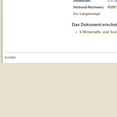
Seitenzahl:
175 Se
Verbund-Nachweis:
45287
Zur Langanzeige
Das Dokument erschein
6 Wirtschafts- und Soz
Kontakt