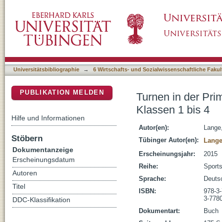
Turnen in der Primarstufe : 25 komplette Unte
DSpace Repositorium (Manakin basiert)
Universitätsbibliographie
→
6 Wirtschafts- und Sozialwissenschaftliche Fakul
PUBLIKATION MELDEN
Turnen in der Prim
Klassen 1 bis 4
Hilfe und Informationen
Autor(en):
Lange
Stöbern
Tübinger Autor(en):
Lange
Dokumentanzeige
Erscheinungsjahr:
2015
Erscheinungsdatum
Reihe:
Sports
Autoren
Sprache:
Deuts
Titel
ISBN:
978-3
3-778
DDC-Klassifikation
Dokumentart:
Buch