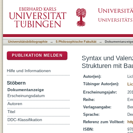
Syntax und Valenz : zur Modellierung kohärent
DSpace Repositorium (Manakin basiert)
Baumadjunktionsgrammatiken
Universitätsbibliographie
→
5 Philosophische Fakultät
→
Dokumentanzeig
PUBLIKATION MELDEN
Syntax und Valenz
Strukturen mit B
Hilfe und Informationen
Autor(en):
Lic
Stöbern
Tübinger Autor(en):
Li
Dokumentanzeige
Erscheinungsjahr:
20
Erscheinungsdatum
Reihe:
Emp
Autoren
Verlagsangabe:
Ber
Titel
Sprache:
De
DDC-Klassifikation
Referenz zum Volltext:
ht
ISBN:
978