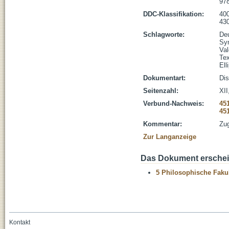
978
DDC-Klassifikation:
400
430
Schlagworte:
De
Sy
Va
Te
Ell
Dokumentart:
Dis
Seitenzahl:
XII
Verbund-Nachweis:
45
45
Kommentar:
Zug
Zur Langanzeige
Das Dokument erschein
5 Philosophische Fakul
Kontakt