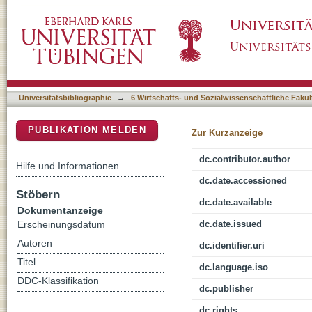
Verein, Region und Wissen im 19. Jahrhunde
DSpace Repositorium (Manakin basiert)
Universitätsbibliographie
→
6 Wirtschafts- und Sozialwissenschaftliche Fakul
PUBLIKATION MELDEN
Zur Kurzanzeige
dc.contributor.author
Hilfe und Informationen
dc.date.accessioned
Stöbern
dc.date.available
Dokumentanzeige
dc.date.issued
Erscheinungsdatum
Autoren
dc.identifier.uri
Titel
dc.language.iso
DDC-Klassifikation
dc.publisher
dc.rights