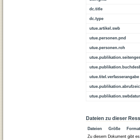
dc.title
dc.type
utue.artikel.swb
utue.personen.pnd
utue.personen.roh
utue.publikation.seitenge
utue.publikation.buchdes
utue.titel.verfasserangabe
utue.publikation.abrufzei
utue.publikation.swbdat
Dateien zu dieser Res
Dateien
Größe
Forma
Zu diesem Dokument gibt es 