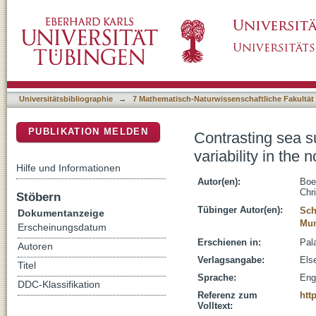
Contrasting sea surface temperature of summe
DSpace Repositorium (Manakin basiert)
Arabian Sea over the last 25 ka
Universitätsbibliographie
→
7 Mathematisch-Naturwissenschaftliche Fakultät
PUBLIKATION MELDEN
Contrasting sea 
variability in the
Hilfe und Informationen
Autor(en):
Boe
Chri
Stöbern
Tübinger Autor(en):
Sch
Dokumentanzeige
Mun
Erscheinungsdatum
Erschienen in:
Pal
Autoren
Verlagsangabe:
Els
Titel
Sprache:
Eng
DDC-Klassifikation
Referenz zum
htt
Volltext: