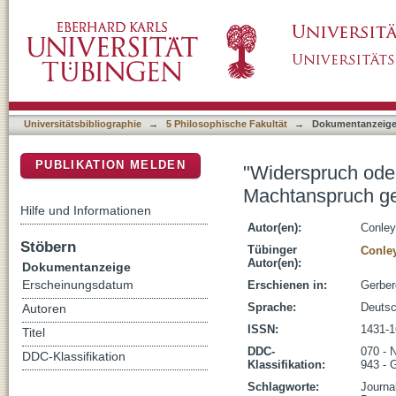
"Widerspruch oder Protest ist undenkbar" :
DSpace Repositorium (Manakin basiert)
Journalisten durchsetzte
Universitätsbibliographie
→
5 Philosophische Fakultät
→
Dokumentanzeig
PUBLIKATION MELDEN
"Widerspruch oder
Machtanspruch ge
Hilfe und Informationen
Autor(en):
Conley
Stöbern
Tübinger
Conley
Autor(en):
Dokumentanzeige
Erscheinungsdatum
Erschienen in:
Gerber
Sprache:
Deuts
Autoren
ISSN:
1431-1
Titel
DDC-
070 - 
DDC-Klassifikation
Klassifikation:
943 - 
Schlagworte:
Journa