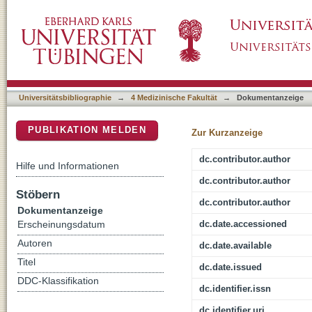
Experience-Related Structural Changes of De
DSpace Repositorium (Manakin basiert)
Humans - A Diffusion Tensor Imaging Study
Universitätsbibliographie
→
4 Medizinische Fakultät
→
Dokumentanzeige
PUBLIKATION MELDEN
Zur Kurzanzeige
dc.contributor.author
Hilfe und Informationen
dc.contributor.author
Stöbern
dc.contributor.author
Dokumentanzeige
dc.date.accessioned
Erscheinungsdatum
Autoren
dc.date.available
Titel
dc.date.issued
DDC-Klassifikation
dc.identifier.issn
dc.identifier.uri