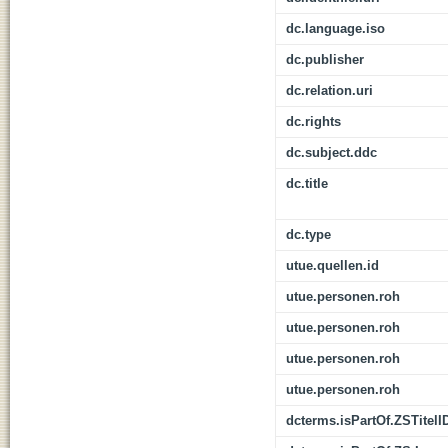
dc.language.iso
dc.publisher
dc.relation.uri
dc.rights
dc.subject.ddc
dc.title
dc.type
utue.quellen.id
utue.personen.roh
utue.personen.roh
utue.personen.roh
utue.personen.roh
dcterms.isPartOf.ZSTitelI