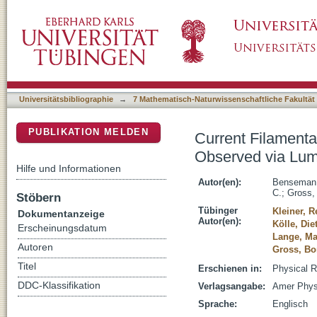
Current Filamentation in Large Bi2Sr2CaCu
DSpace Repositorium (Manakin basiert)
and Scanning Laser Thermal Microscopy
Universitätsbibliographie
→
7 Mathematisch-Naturwissenschaftliche Fakultät
PUBLIKATION MELDEN
Current Filament
Observed via Lum
Hilfe und Informationen
Autor(en):
Benseman,
C.
;
Gross,
Stöbern
Tübinger
Kleiner, R
Dokumentanzeige
Autor(en):
Kölle, Die
Erscheinungsdatum
Lange, Ma
Autoren
Gross, Bo
Titel
Erschienen in:
Physical R
DDC-Klassifikation
Verlagsangabe:
Amer Phys
Sprache:
Englisch