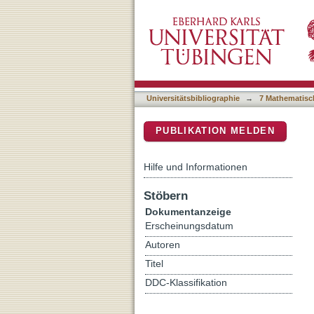
Hydrothermal activity dur
DSpace Repositorium (Manakin b
of xenotime in the GrSs A
Universitätsbibliographie
→
7 Mathematisc
PUBLIKATION MELDEN
Hilfe und Informationen
Stöbern
Dokumentanzeige
Erscheinungsdatum
Autoren
Titel
DDC-Klassifikation