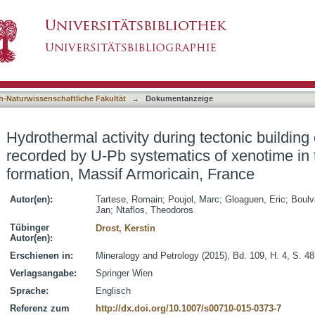
ing tectonic building of the Variscan orogen re
asiert)
rmoricain formation, Massif Armoricain, France
h-Naturwissenschaftliche Fakultät
→
Dokumentanzeige
Hydrothermal activity during tectonic building
recorded by U-Pb systematics of xenotime in
formation, Massif Armoricain, France
Autor(en):
Tartese, Romain
;
Poujol, Marc
;
Gloaguen, Eric
;
Boulv
Jan
;
Ntaflos, Theodoros
Tübinger
Drost, Kerstin
Autor(en):
Erschienen in:
Mineralogy and Petrology (2015), Bd. 109, H. 4, S. 4
Verlagsangabe:
Springer Wien
Sprache:
Englisch
Referenz zum
http://dx.doi.org/10.1007/s00710-015-0373-7