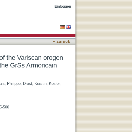
corded by U-Pb systematics
Einloggen
« zurück
 of the Variscan orogen
 the GrSs Armoricain
ais, Philippe
;
Drost, Kerstin
;
Kosler,
85-500