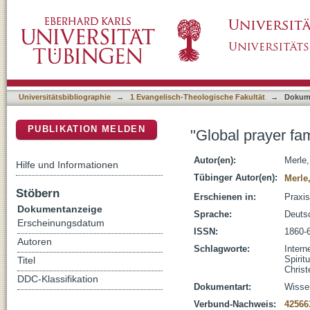
"Global prayer family" : neue Wege spirituelle
DSpace Repositorium (Manakin basiert)
Universitätsbibliographie
→
1 Evangelisch-Theologische Fakultät
→
Dokum
PUBLIKATION MELDEN
"Global prayer fam
Autor(en):
Merle,
Hilfe und Informationen
Tübinger Autor(en):
Merle,
Stöbern
Erschienen in:
Praxis
Dokumentanzeige
Sprache:
Deuts
Erscheinungsdatum
ISSN:
1860-
Autoren
Schlagworte:
Intern
Spiritu
Titel
Chris
DDC-Klassifikation
Dokumentart:
Wissen
Verbund-Nachweis:
42566