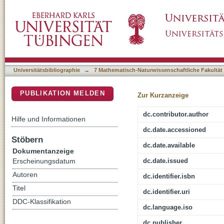
GeoWandern rund um Stuttgart : Gäulandscha
DSpace Repositorium (Manakin basiert)
35 geografische Exkursionen im Zentrum B
Universitätsbibliographie
→
7 Mathematisch-Naturwissenschaftliche Fakultät
PUBLIKATION MELDEN
Zur Kurzanzeige
dc.contributor.author
Hilfe und Informationen
dc.date.accessioned
Stöbern
dc.date.available
Dokumentanzeige
dc.date.issued
Erscheinungsdatum
Autoren
dc.identifier.isbn
Titel
dc.identifier.uri
DDC-Klassifikation
dc.language.iso
dc.publisher