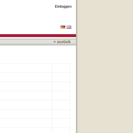
oral carcinogenesis
Einloggen
« zurück