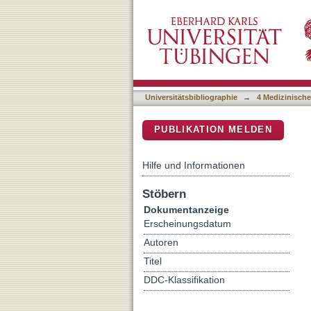
Apoptosis resistance-rel
DSpace Repositorium (Manakin b
Universitätsbibliographie
→
4 Medizinische
PUBLIKATION MELDEN
Hilfe und Informationen
Stöbern
Dokumentanzeige
Erscheinungsdatum
Autoren
Titel
DDC-Klassifikation