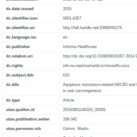
dc.date.issued
2015
dc.identifier.issn
0001-6357
dc.identifier.uri
http://hdl.handle.net/10900/65275
dc.language.iso
en
dc.publisher
Informa Healthcare
dc.relation.uri
http://dx.doi.org/10.3109/00016357.2014
dc.rights
info:eu-repo/semantics/closedAccess
dc.subject.ddc
610
dc.title
Apoptosis resistance-related ABCB5 and
in oral carcinogenesis
dc.type
Article
utue.quellen.id
20150901145020_00305
utue.publikation.seiten
336-342
utue.personen.roh
Grimm, Martin