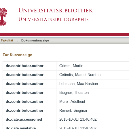
ated ABCB5 and DNaseX (Apo10) expression in 
asiert)
 Fakultät
→
Dokumentanzeige
Zur Kurzanzeige
dc.contributor.author
Grimm, Martin
dc.contributor.author
Cetindis, Marcel Nurettin
dc.contributor.author
Lehmann, Max Bastian
dc.contributor.author
Biegner, Thorsten
dc.contributor.author
Munz, Adelheid
dc.contributor.author
Reinert, Siegmar
dc.date.accessioned
2015-10-01T13:46:48Z
dc.date.available
2015-10-01T13:46:48Z