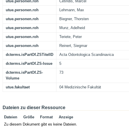
utue.personen.roh
Cetindis, Marcel
utue.personen.roh
Lehmann, Max
utue.personen.roh
Biegner, Thorsten
utue.personen.roh
Munz, Adelheid
utue.personen.roh
Teriete, Peter
utue.personen.roh
Reinert, Siegmar
dcterms.isPartOf.ZSTitelID
Acta Odontologica Scandinavica
dcterms.isPartOf.ZS-Issue
5
dcterms.isPartOf.ZS-
73
Volume
utue.fakultaet
04 Medizinische Fakultät
Dateien zu dieser Ressource
Dateien
Größe
Format
Anzeige
Zu diesem Dokument gibt es keine Dateien.