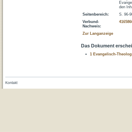
Evangel
den Inh
Seitenbereich:
S. 96-9
Verbund-
416586
Nachweis:
Zur Langanzeige
Das Dokument erschein
1 Evangelisch-Theolog
Kontakt