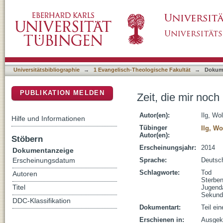
Zeit, die mir noch bleibt
DSpace Repositorium (Manakin basiert)
Universitätsbibliographie
→
1 Evangelisch-Theologische Fakultät
→
Dokum
PUBLIKATION MELDEN
Zeit, die mir noch 
Autor(en):
Ilg, Wo
Hilfe und Informationen
Tübinger
Ilg, W
Autor(en):
Stöbern
Erscheinungsjahr:
2014
Dokumentanzeige
Sprache:
Deutsc
Erscheinungsdatum
Schlagworte:
Tod
Autoren
Sterbe
Titel
Jugenda
Sekund
DDC-Klassifikation
Dokumentart:
Teil ei
Erschienen in:
Ausgekl