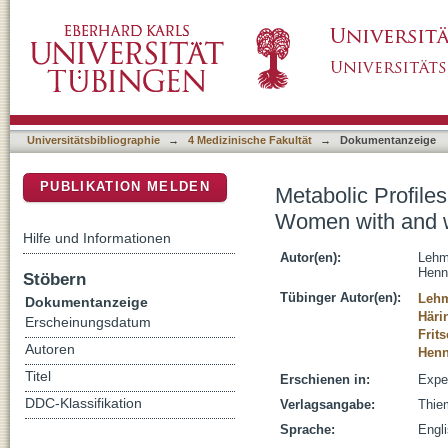
Metabolic Profiles during an Oral Glucose T
DSpace Repositorium (Manakin basiert)
Gestational Diabetes
Universitätsbibliographie
→
4 Medizinische Fakultät
→
Dokumentanzeige
PUBLIKATION MELDEN
Metabolic Profile
Women with and w
Hilfe und Informationen
Autor(en):
Lehm
Henn
Stöbern
Tübinger Autor(en):
Lehm
Dokumentanzeige
Häri
Erscheinungsdatum
Frit
Autoren
Henn
Titel
Erschienen in:
Exper
DDC-Klassifikation
Verlagsangabe:
Thiem
Sprache:
Engl