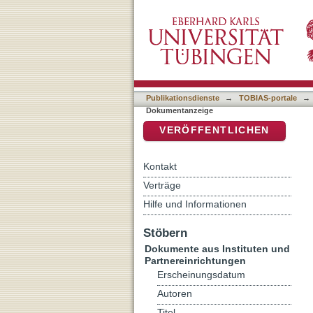
Zur linguistischen Übers
DSpace Repositorium (Manakin b
Publikationsdienste
→
TOBIAS-portale
→
Dokumentanzeige
VERÖFFENTLICHEN
Kontakt
Verträge
Hilfe und Informationen
Stöbern
Dokumente aus Instituten und
Partnereinrichtungen
Erscheinungsdatum
Autoren
Titel