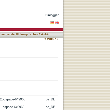
Einloggen
lichungen der Philosophischen Fakultät
→
« zurück
z:21-dspace-649965
de_DE
:21-dspace-649960
de_DE