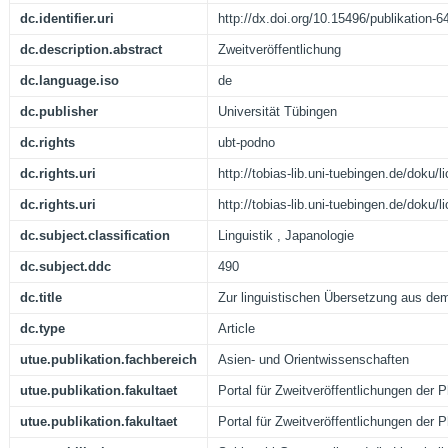
dc.identifier.uri
http://dx.doi.org/10.15496/publikation-6
dc.description.abstract
Zweitveröffentlichung
dc.language.iso
de
dc.publisher
Universität Tübingen
dc.rights
ubt-podno
dc.rights.uri
http://tobias-lib.uni-tuebingen.de/doku
dc.rights.uri
http://tobias-lib.uni-tuebingen.de/doku
dc.subject.classification
Linguistik , Japanologie
dc.subject.ddc
490
dc.title
Zur linguistischen Übersetzung aus de
dc.type
Article
utue.publikation.fachbereich
Asien- und Orientwissenschaften
utue.publikation.fakultaet
Portal für Zweitveröffentlichungen der 
utue.publikation.fakultaet
Portal für Zweitveröffentlichungen der 