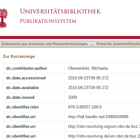
etzung aus dem Japanischen
asiert)
Dokumente aus Instituten und Partnereinrichtungen
→
Portal für Zweitveröffent
Zur Kurzanzeige
dc.contributor.author
Oberwinkler, Michaela
dc.date.accessioned
2015-09-23T09:06:27Z
dc.date.available
2015-09-23T09:06:27Z
dc.date.issued
2009
dc.identifier.isbn
978-3-86057-188-0
dc.identifier.uri
http://hdl.handle.net/10900/64996
dc.identifier.uri
http://nbn-resolving.org/urn:nbn:de:bs
dc.identifier.uri
http://nbn-resolving.de/urn:nbn:de:bsz