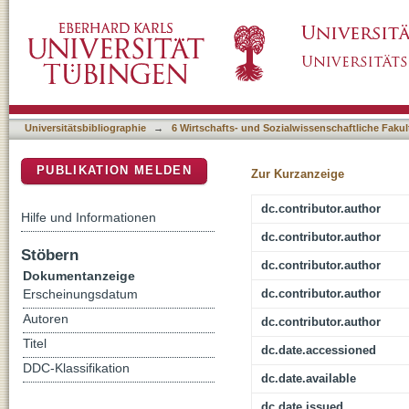
Pygmalion effects in the classroom: Teacher
DSpace Repositorium (Manakin basiert)
Universitätsbibliographie
→
6 Wirtschafts- und Sozialwissenschaftliche Fakul
PUBLIKATION MELDEN
Zur Kurzanzeige
dc.contributor.author
Hilfe und Informationen
dc.contributor.author
Stöbern
dc.contributor.author
Dokumentanzeige
dc.contributor.author
Erscheinungsdatum
Autoren
dc.contributor.author
Titel
dc.date.accessioned
DDC-Klassifikation
dc.date.available
dc.date.issued