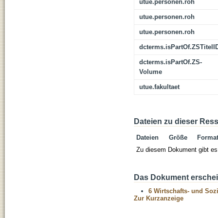
utue.personen.roh
utue.personen.roh
utue.personen.roh
dcterms.isPartOf.ZSTitelI
dcterms.isPartOf.ZS-
Volume
utue.fakultaet
Dateien zu dieser Res
Dateien
Größe
Forma
Zu diesem Dokument gibt es 
Das Dokument erschein
6 Wirtschafts- und Soz
Zur Kurzanzeige