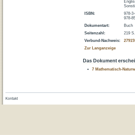
Engli
Sonst
ISBN:
978-3
978-8
Dokumentart:
Buch
Seitenzahl:
219 S. 
Verbund-Nachweis:
27915
Zur Langanzeige
Das Dokument erschein
7 Mathematisch-Naturwi
Kontakt