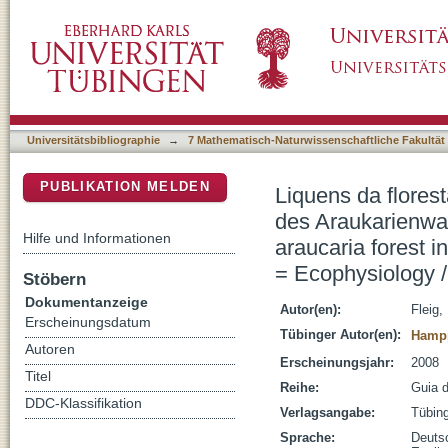
Liquens da floresta com araucária no Rio Gr
DSpace Repositorium (Manakin basiert)
Rio Grande do Sul = Lichens of the araucaria
Ökophysiologie = Ecophysiology / Walter-E
Universitätsbibliographie
→
7 Mathematisch-Naturwissenschaftliche Fakultät
PUBLIKATION MELDEN
Liquens da flores
des Araukarienwal
Hilfe und Informationen
araucaria forest 
= Ecophysiology 
Stöbern
Dokumentanzeige
Autor(en):
Fleig,
Erscheinungsdatum
Tübinger Autor(en):
Hampp
Autoren
Erscheinungsjahr:
2008
Titel
Reihe:
Guia 
DDC-Klassifikation
Verlagsangabe:
Tübing
Sprache:
Deuts