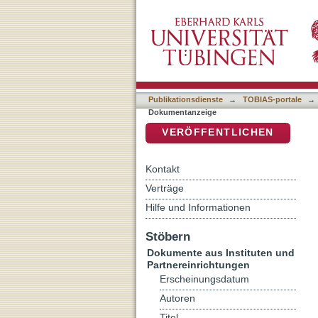
Heinrich von Gagern und 
DSpace Repositorium (Manakin b
Publikationsdienste
→
TOBIAS-portale
→
Dokumentanzeige
VERÖFFENTLICHEN
Kontakt
Verträge
Hilfe und Informationen
Stöbern
Dokumente aus Instituten und
Partnereinrichtungen
Erscheinungsdatum
Autoren
Titel