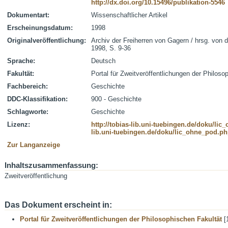
http://dx.doi.org/10.15496/publikation-5546
Dokumentart:
Wissenschaftlicher Artikel
Erscheinungsdatum:
1998
Originalveröffentlichung:
Archiv der Freiherren von Gagern / hrsg. von der
1998, S. 9-36
Sprache:
Deutsch
Fakultät:
Portal für Zweitveröffentlichungen der Philoso
Fachbereich:
Geschichte
DDC-Klassifikation:
900 - Geschichte
Schlagworte:
Geschichte
Lizenz:
http://tobias-lib.uni-tuebingen.de/doku/li
lib.uni-tuebingen.de/doku/lic_ohne_pod.p
Zur Langanzeige
Inhaltszusammenfassung:
Zweitveröffentlichung
Das Dokument erscheint in:
Portal für Zweitveröffentlichungen der Philosophischen Fakultät
[