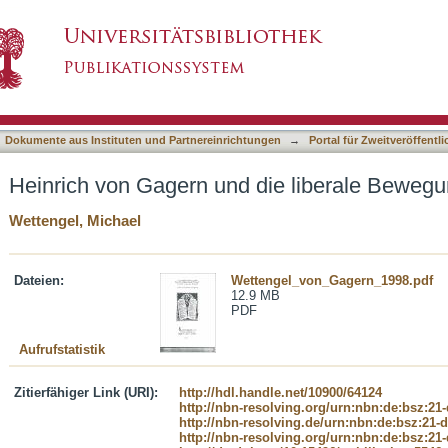
die liberale Bewegung im 19. Jahrhundert
asiert)
Dokumente aus Instituten und Partnereinrichtungen
→
Portal für Zweitveröffent
Heinrich von Gagern und die liberale Bewegu
Wettengel, Michael
Dateien:
Wettengel_von_Gagern_1998.pdf
12.9 MB
PDF
Aufrufstatistik
Zitierfähiger Link (URI):
http://hdl.handle.net/10900/64124
http://nbn-resolving.org/urn:nbn:de:bsz:21
http://nbn-resolving.de/urn:nbn:de:bsz:21-
http://nbn-resolving.org/urn:nbn:de:bsz:21