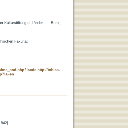
 Kulturstiftung d. Länder ... - Berlin,
phischen Fakultät
c_ohne_pod.php?la=de
http://tobias-
hp?la=en
1842]