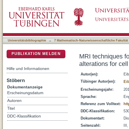
MRI techniques for the visualization of induce
DSpace Repositorium (Manakin basiert)
interventional procedures
Universitätsbibliographie
→
7 Mathematisch-Naturwissenschaftliche Fakultät
PUBLIKATION MELDEN
MRI techniques for
alterations for ce
Hilfe und Informationen
Autor(en):
Eib
Stöbern
Tübinger Autor(en):
Eib
Dokumentanzeige
Erscheinungsjahr:
20
Erscheinungsdatum
Sprache:
Eng
Autoren
Referenz zum Volltext:
ht
Titel
DDC-Klassifikation:
530
DDC-Klassifikation
Dokumentart:
Dis
Seitenzahl:
III