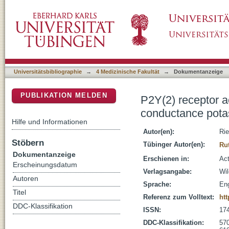
P2Y(2) receptor activation decreases blood 
DSpace Repositorium (Manakin basiert)
channels and connexin 37
Universitätsbibliographie
→
4 Medizinische Fakultät
→
Dokumentanzeige
PUBLIKATION MELDEN
P2Y(2) receptor a
conductance pota
Hilfe und Informationen
Autor(en):
Rie
Stöbern
Tübinger Autor(en):
Rut
Dokumentanzeige
Erschienen in:
Act
Erscheinungsdatum
Verlagsangabe:
Wil
Autoren
Sprache:
Eng
Titel
Referenz zum Volltext:
htt
DDC-Klassifikation
ISSN:
17
DDC-Klassifikation:
570