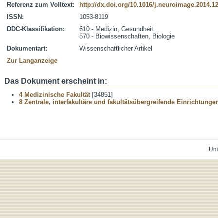
Referenz zum Volltext:
http://dx.doi.org/10.1016/j.neuroimage.2014.1
ISSN:
1053-8119
DDC-Klassifikation:
610 - Medizin, Gesundheit
570 - Biowissenschaften, Biologie
Dokumentart:
Wissenschaftlicher Artikel
Zur Langanzeige
Das Dokument erscheint in:
4 Medizinische Fakultät
[34851]
8 Zentrale, interfakultäre und fakultätsübergreifende Einrichtunge
Uni