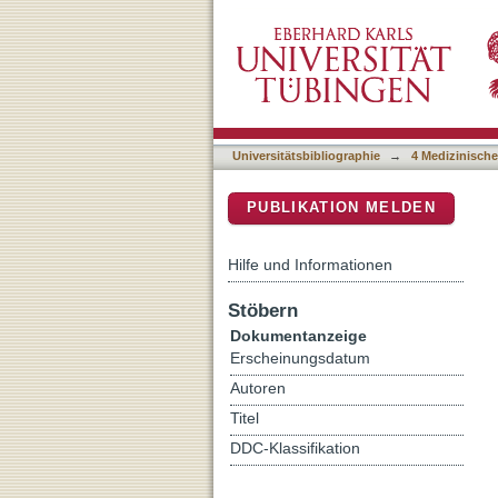
Bridging the gap between 
DSpace Repositorium (Manakin b
Universitätsbibliographie
→
4 Medizinische
PUBLIKATION MELDEN
Hilfe und Informationen
Stöbern
Dokumentanzeige
Erscheinungsdatum
Autoren
Titel
DDC-Klassifikation