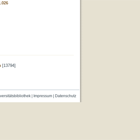
2.026
n
[13794]
versitätsbibliothek
|
Impressum
|
Datenschutz