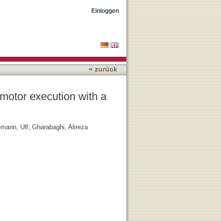
-robot interface
Einloggen
« zurück
motor execution with a
emann, Ulf
;
Gharabaghi, Alireza