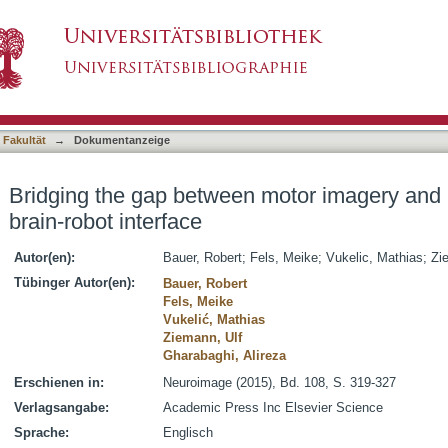
motor imagery and motor execution with a brain
asiert)
 Fakultät
→
Dokumentanzeige
Bridging the gap between motor imagery and 
brain-robot interface
Autor(en):
Bauer, Robert
;
Fels, Meike
;
Vukelic, Mathias
;
Zi
Tübinger Autor(en):
Bauer, Robert
Fels, Meike
Vukelić, Mathias
Ziemann, Ulf
Gharabaghi, Alireza
Erschienen in:
Neuroimage (2015), Bd. 108, S. 319-327
Verlagsangabe:
Academic Press Inc Elsevier Science
Sprache:
Englisch