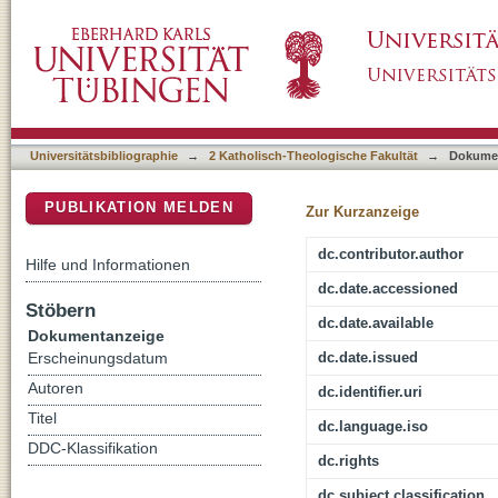
Ultramontanismus als Sozialidee : Prinzipie
DSpace Repositorium (Manakin basiert)
der "Stiftung Liebenau" in Württemberg
Universitätsbibliographie
→
2 Katholisch-Theologische Fakultät
→
Dokume
PUBLIKATION MELDEN
Zur Kurzanzeige
dc.contributor.author
Hilfe und Informationen
dc.date.accessioned
Stöbern
dc.date.available
Dokumentanzeige
dc.date.issued
Erscheinungsdatum
Autoren
dc.identifier.uri
Titel
dc.language.iso
DDC-Klassifikation
dc.rights
dc.subject.classification