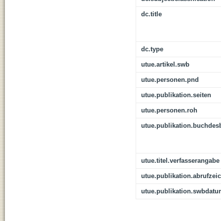
dc.title
dc.type
utue.artikel.swb
utue.personen.pnd
utue.publikation.seiten
utue.personen.roh
utue.publikation.buchdes
utue.titel.verfasserangabe
utue.publikation.abrufzei
utue.publikation.swbdat