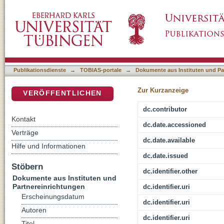
Drogen- und Suchtbericht. Stand: Mai 2012
DSpace Repositorium (Manakin basiert)
Publikationsdienste
→
TOBIAS-portale
→
Dokumente aus Instituten und Pa
Zur Kurzanzeige
VERÖFFENTLICHEN
dc.contributor
Kontakt
dc.date.accessioned
Verträge
dc.date.available
Hilfe und Informationen
dc.date.issued
Stöbern
dc.identifier.other
Dokumente aus Instituten und
Partnereinrichtungen
dc.identifier.uri
Erscheinungsdatum
dc.identifier.uri
Autoren
dc.identifier.uri
Titel