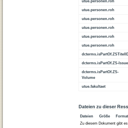
utue.personen.roh
utue.personen.roh
utue.personen.roh
utue.personen.roh
utue.personen.roh
utue.personen.roh
dcterms.isPartOf.ZSTitelI
dcterms.isPartOf.ZS-Issue
dcterms.isPartOf.ZS-
Volume
utue.fakultaet
Dateien zu dieser Res
Dateien
Größe
Forma
Zu diesem Dokument gibt es 