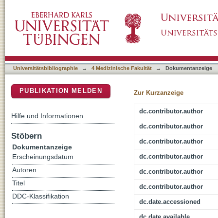
Preclinical Evaluation of the Thrombogenicit
DSpace Repositorium (Manakin basiert)
Coated Neurovascular Stents
Universitätsbibliographie
→
4 Medizinische Fakultät
→
Dokumentanzeige
PUBLIKATION MELDEN
Zur Kurzanzeige
dc.contributor.author
Hilfe und Informationen
dc.contributor.author
Stöbern
dc.contributor.author
Dokumentanzeige
dc.contributor.author
Erscheinungsdatum
Autoren
dc.contributor.author
Titel
dc.contributor.author
DDC-Klassifikation
dc.date.accessioned
dc.date.available