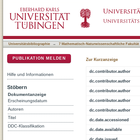
Combined chips for atom-optics
DSpace Repositorium (Manakin basiert)
Universitätsbibliographie
→
7 Mathematisch-Naturwissenschaftliche Fakultät
PUBLIKATION MELDEN
Zur Kurzanzeige
dc.contributor.author
Hilfe und Informationen
dc.contributor.author
Stöbern
dc.contributor.author
Dokumentanzeige
dc.contributor.author
Erscheinungsdatum
Autoren
dc.contributor.author
Titel
dc.date.accessioned
DDC-Klassifikation
dc.date.available
dc.date.issued