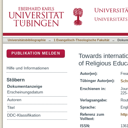
Towards international comparative research o
DSpace Repositorium (Manakin basiert)
Universitätsbibliographie
→
1 Evangelisch-Theologische Fakultät
→
Dokum
PUBLIKATION MELDEN
Towards internati
of Religious Educ
Hilfe und Informationen
Autor(en):
Frea
Stöbern
Tübinger Autor(en):
Schw
Dokumentanzeige
Erschienen in:
Jour
Erscheinungsdatum
225
Autoren
Verlagsangabe:
Rout
Sprache:
Engl
Titel
Referenz zum
http
DDC-Klassifikation
Volltext:
ISSN:
136