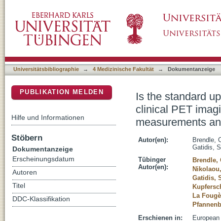
Is the standard uptake value (SUV) appropriat
DSpace Repositorium (Manakin basiert)
Variability induced by different SUV measur
Universitätsbibliographie
→
4 Medizinische Fakultät
→
Dokumentanzeige
PUBLIKATION MELDEN
Is the standard up
clinical PET imagi
Hilfe und Informationen
measurements and
Stöbern
Autor(en):
Brendle, 
Gatidis, 
Dokumentanzeige
Erscheinungsdatum
Tübinger
Brendle, 
Autor(en):
Nikolaou
Autoren
Gatidis, 
Titel
Kupfersc
La Fougèr
DDC-Klassifikation
Pfannenb
Erschienen in:
European 