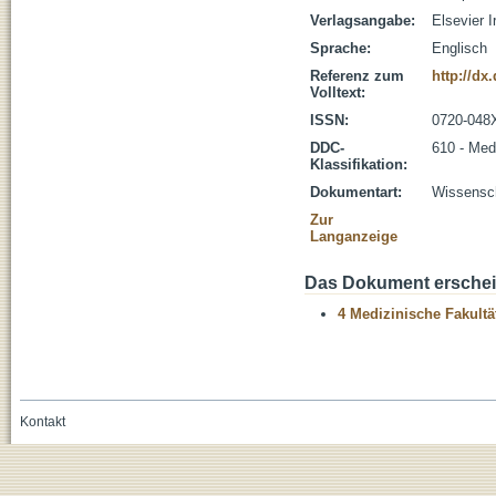
Verlagsangabe:
Elsevier I
Sprache:
Englisch
Referenz zum
http://dx
Volltext:
ISSN:
0720-048
DDC-
610 - Med
Klassifikation:
Dokumentart:
Wissenscha
Zur
Langanzeige
Das Dokument erschein
4 Medizinische Fakultä
Kontakt