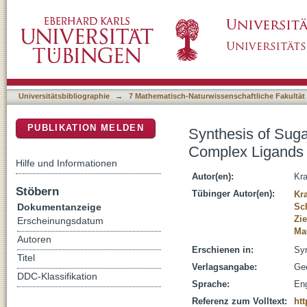
Synthesis of Sugar-Derived Triazole-and Py
DSpace Repositorium (Manakin basiert)
Universitätsbibliographie
→
7 Mathematisch-Naturwissenschaftliche Fakultät
PUBLIKATION MELDEN
Synthesis of Suga
Complex Ligands
Hilfe und Informationen
Autor(en):
Kra
Stöbern
Tübinger Autor(en):
Kra
Dokumentanzeige
Sc
Zi
Erscheinungsdatum
Ma
Autoren
Erschienen in:
Syn
Titel
Verlagsangabe:
Ge
DDC-Klassifikation
Sprache:
Eng
Referenz zum Volltext:
htt