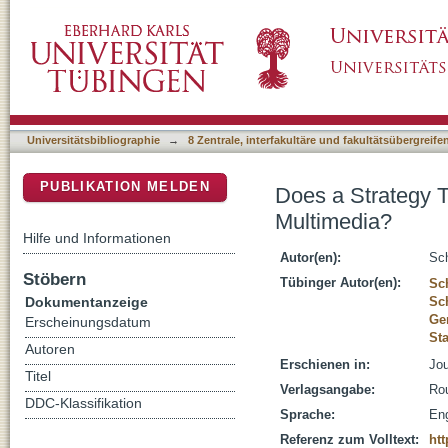
Does a Strategy Training Foster Students' Ab
DSpace Repositorium (Manakin basiert)
Universitätsbibliographie
→
8 Zentrale, interfakultäre und fakultätsübergreif
PUBLIKATION MELDEN
Does a Strategy T
Multimedia?
Hilfe und Informationen
Autor(en):
Sch
Stöbern
Tübinger Autor(en):
Sch
Dokumentanzeige
Sc
Ger
Erscheinungsdatum
St
Autoren
Erschienen in:
Jou
Titel
Verlagsangabe:
Rou
DDC-Klassifikation
Sprache:
Eng
Referenz zum Volltext:
htt