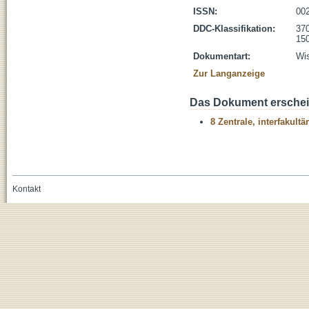
ISSN:
00
DDC-Klassifikation:
370
150
Dokumentart:
Wis
Zur Langanzeige
Das Dokument erschein
8 Zentrale, interfakult
Kontakt