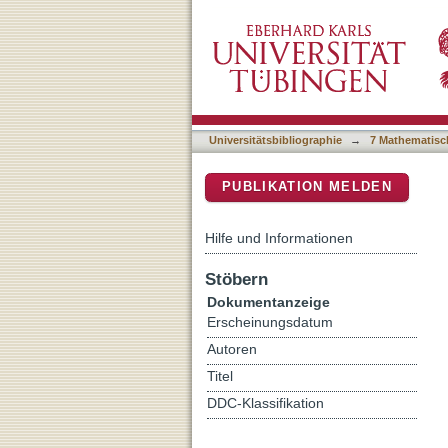
Der Knockout des K ATP-Ka
DSpace Repositorium (Manakin b
vivo und in vitro
Universitätsbibliographie
→
7 Mathematisc
PUBLIKATION MELDEN
Hilfe und Informationen
Stöbern
Dokumentanzeige
Erscheinungsdatum
Autoren
Titel
DDC-Klassifikation