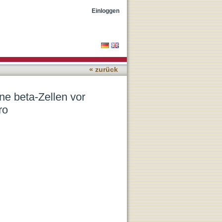
-induziertem Stress in
Einloggen
« zurück
e beta-Zellen vor
ro