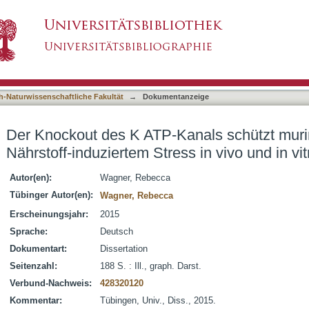
nals schützt murine beta-Zellen vor Nährstoff
asiert)
h-Naturwissenschaftliche Fakultät
→
Dokumentanzeige
Der Knockout des K ATP-Kanals schützt murin
Nährstoff-induziertem Stress in vivo und in vit
Autor(en):
Wagner, Rebecca
Tübinger Autor(en):
Wagner, Rebecca
Erscheinungsjahr:
2015
Sprache:
Deutsch
Dokumentart:
Dissertation
Seitenzahl:
188 S. : Ill., graph. Darst.
Verbund-Nachweis:
428320120
Kommentar:
Tübingen, Univ., Diss., 2015.